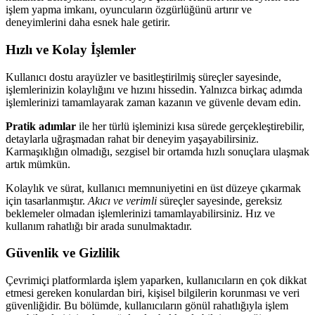
işlem yapma imkanı, oyuncuların özgürlüğünü artırır ve
deneyimlerini daha esnek hale getirir.
Hızlı ve Kolay İşlemler
Kullanıcı dostu arayüzler ve basitleştirilmiş süreçler sayesinde,
işlemlerinizin kolaylığını ve hızını hissedin. Yalnızca birkaç adımda
işlemlerinizi tamamlayarak zaman kazanın ve güvenle devam edin.
Pratik adımlar
ile her türlü işleminizi kısa sürede gerçekleştirebilir,
detaylarla uğraşmadan rahat bir deneyim yaşayabilirsiniz.
Karmaşıklığın olmadığı, sezgisel bir ortamda hızlı sonuçlara ulaşmak
artık mümkün.
Kolaylık ve sürat, kullanıcı memnuniyetini en üst düzeye çıkarmak
için tasarlanmıştır.
Akıcı ve verimli
süreçler sayesinde, gereksiz
beklemeler olmadan işlemlerinizi tamamlayabilirsiniz. Hız ve
kullanım rahatlığı bir arada sunulmaktadır.
Güvenlik ve Gizlilik
Çevrimiçi platformlarda işlem yaparken, kullanıcıların en çok dikkat
etmesi gereken konulardan biri, kişisel bilgilerin korunması ve veri
güvenliğidir. Bu bölümde, kullanıcıların gönül rahatlığıyla işlem