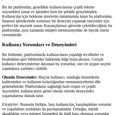
Bu tür platformlar, genellikle kullanıcılarına çeşitli ödeme
seçenekleri sunar ve işlemleri hızlı bir şekilde gerçekleştirir.
Kullanıcılar için bekleme sürelerini minimumda tutan bu platformlar,
finansal işlemlerinde sorunsuz bir deneyim yaşamak isteyenler için
perfect bir seçenek sunar. Kazançlarınızı güvenle çekebileceğiniz bu
platformlar, aynı zamanda müşteri memnuniyetine de büyük önem
vermektedir.
Kullanıcı Yorumları ve Deneyimleri
Bu bölümde, platformlarda kullanıcıların yaşadığı tecrübeler ve
bıraktıkları geri bildirimler hakkında bilgi bulacaksınız. Gerçek
kullanıcı deneyimlerine dayanan bu yorumlar, size en uygun seçimi
yapmanıza yardımcı olabilir.
Olumlu Deneyimler:
Birçok kullanıcı, sunduğu hizmetlerin
kalitesinden ve kullanım kolaylığından memnuniyetlerini dile
getirmektedir. Platformların sağladığı hızlı erişim ve çeşitli
seçenekler, kullanıcıların genel olarak olumlu deneyimler
yaşamalarına olanak tanır.
Eleştiriler:
Bununla birlikte, bazı kullanıcılar, karşılaştıkları sorunlar
ve yaşadıkları zorlukları da paylaşmaktadır. Örneğin, teknik
aksaklıklar veya müşteri hizmetleri ile ilgili bazı olumsuz yorumlar