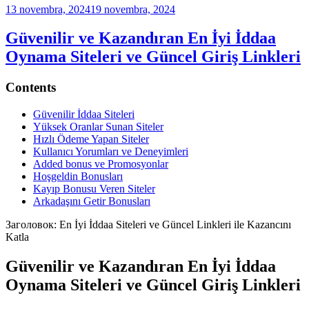
Publikované
13 novembra, 2024
19 novembra, 2024
Güvenilir ve Kazandıran En İyi İddaa
Oynama Siteleri ve Güncel Giriş Linkleri
Contents
Güvenilir İddaa Siteleri
Yüksek Oranlar Sunan Siteler
Hızlı Ödeme Yapan Siteler
Kullanıcı Yorumları ve Deneyimleri
Added bonus ve Promosyonlar
Hoşgeldin Bonusları
Kayıp Bonusu Veren Siteler
Arkadaşını Getir Bonusları
Заголовок: En İyi İddaa Siteleri ve Güncel Linkleri ile Kazancını
Katla
Güvenilir ve Kazandıran En İyi İddaa
Oynama Siteleri ve Güncel Giriş Linkleri