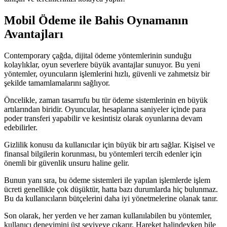
Mobil Ödeme ile Bahis Oynamanın
Avantajları
Contemporary çağda, dijital ödeme yöntemlerinin sunduğu
kolaylıklar, oyun severlere büyük avantajlar sunuyor. Bu yeni
yöntemler, oyuncuların işlemlerini hızlı, güvenli ve zahmetsiz bir
şekilde tamamlamalarını sağlıyor.
Öncelikle, zaman tasarrufu bu tür ödeme sistemlerinin en büyük
artılarından biridir. Oyuncular, hesaplarına saniyeler içinde para
poder transferi yapabilir ve kesintisiz olarak oyunlarına devam
edebilirler.
Gizlilik konusu da kullanıcılar için büyük bir artı sağlar. Kişisel ve
finansal bilgilerin korunması, bu yöntemleri tercih edenler için
önemli bir güvenlik unsuru haline gelir.
Bunun yanı sıra, bu ödeme sistemleri ile yapılan işlemlerde işlem
ücreti genellikle çok düşüktür, hatta bazı durumlarda hiç bulunmaz.
Bu da kullanıcıların bütçelerini daha iyi yönetmelerine olanak tanır.
Son olarak, her yerden ve her zaman kullanılabilen bu yöntemler,
kullanıcı deneyimini üst seviyeye çıkarır. Hareket halindeyken bile