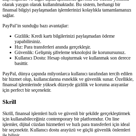
olarak yaygın olarak kullanılmaktadır. Bu sistem, herhangi bir
finansal bilgiyi paylaşmadan işlemlerinizi kolaylıkla tamamlamanızı
sağlar.
PayPal’in sunduğu bazı avantajlar:
Gizlilik: Kredi kartı bilgilerinizi paylaşmadan ödeme
yapabilirsiniz.
Hız: Para transferleri anında gerçekleşir.
Güvenlik: Gelişmiş şifreleme teknolojisi ile korunursunuz.
Kullanıcı Dostu: Hesap oluşturmak ve kullanmak son derece
basittir.
PayPal, dünya çapında milyonlarca kullanıcı tarafından tercih edilen
bir hizmet olup, kullanıcılarına esneklik ve güvenlik sunar. Özellikle,
finansal işlemlerinde yüksek düzeyde gizlilik ve koruma arayanlar
için perfect bir seçenektir.
Skrill
Skrill, finansal işlemleri hızlı ve güvenli bir şekilde gerçekleştirmek
için kullanabileceğiniz contemporary bir platformdur. On line
işlemler, dijital cüzdan hizmetleri ve hızlı para transferleri için ideal
bir seçenektir. Kullanıcı dostu arayüzü ve güçlü güvenlik önlemleri
ile bilinir.