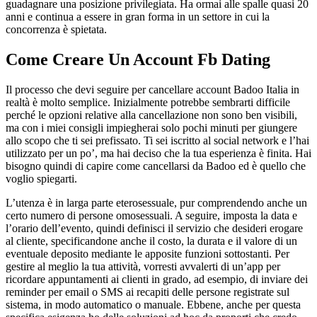
guadagnare una posizione privilegiata. Ha ormai alle spalle quasi 20
anni e continua a essere in gran forma in un settore in cui la
concorrenza è spietata.
Come Creare Un Account Fb Dating
Il processo che devi seguire per cancellare account Badoo Italia in
realtà è molto semplice. Inizialmente potrebbe sembrarti difficile
perché le opzioni relative alla cancellazione non sono ben visibili,
ma con i miei consigli impiegherai solo pochi minuti per giungere
allo scopo che ti sei prefissato. Ti sei iscritto al social network e l’hai
utilizzato per un po’, ma hai deciso che la tua esperienza è finita. Hai
bisogno quindi di capire come cancellarsi da Badoo ed è quello che
voglio spiegarti.
L’utenza è in larga parte eterosessuale, pur comprendendo anche un
certo numero di persone omosessuali. A seguire, imposta la data e
l’orario dell’evento, quindi definisci il servizio che desideri erogare
al cliente, specificandone anche il costo, la durata e il valore di un
eventuale deposito mediante le apposite funzioni sottostanti. Per
gestire al meglio la tua attività, vorresti avvalerti di un’app per
ricordare appuntamenti ai clienti in grado, ad esempio, di inviare dei
reminder per email o SMS ai recapiti delle persone registrate sul
sistema, in modo automatico o manuale. Ebbene, anche per questa