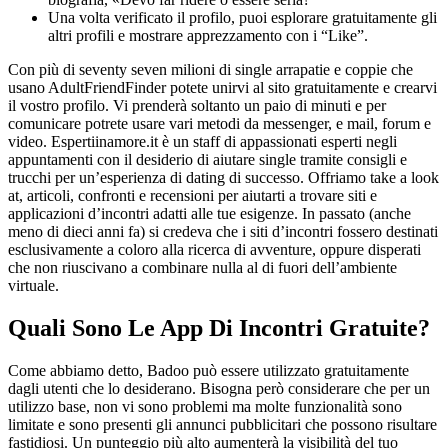
Una volta verificato il profilo, puoi esplorare gratuitamente gli
altri profili e mostrare apprezzamento con i “Like”.
Con più di seventy seven milioni di single arrapatie e coppie che
usano AdultFriendFinder potete unirvi al sito gratuitamente e crearvi
il vostro profilo. Vi prenderà soltanto un paio di minuti e per
comunicare potrete usare vari metodi da messenger, e mail, forum e
video. Espertiinamore.it è un staff di appassionati esperti negli
appuntamenti con il desiderio di aiutare single tramite consigli e
trucchi per un’esperienza di dating di successo. Offriamo take a look
at, articoli, confronti e recensioni per aiutarti a trovare siti e
applicazioni d’incontri adatti alle tue esigenze. In passato (anche
meno di dieci anni fa) si credeva che i siti d’incontri fossero destinati
esclusivamente a coloro alla ricerca di avventure, oppure disperati
che non riuscivano a combinare nulla al di fuori dell’ambiente
virtuale.
Quali Sono Le App Di Incontri Gratuite?
Come abbiamo detto, Badoo può essere utilizzato gratuitamente
dagli utenti che lo desiderano. Bisogna però considerare che per un
utilizzo base, non vi sono problemi ma molte funzionalità sono
limitate e sono presenti gli annunci pubblicitari che possono risultare
fastidiosi. Un punteggio più alto aumenterà la visibilità del tuo