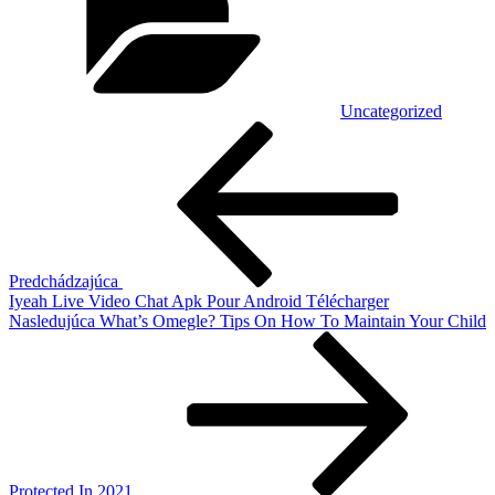
Uncategorized
Navigácia
Predchádzajúci
článok
v
článku
Predchádzajúca
Iyeah Live Video Chat Apk Pour Android Télécharger
Ďalší
Nasledujúca
What’s Omegle? Tips On How To Maintain Your Child
článok
Protected In 2021