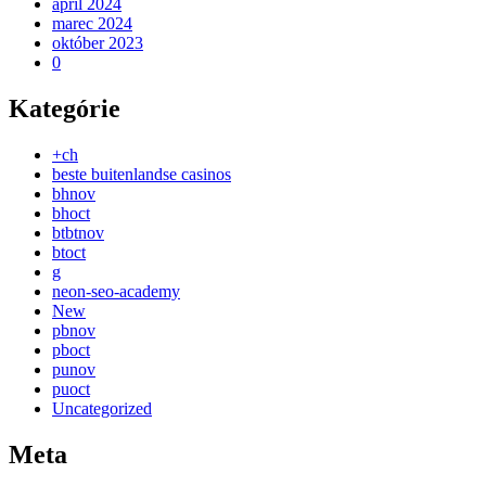
apríl 2024
marec 2024
október 2023
0
Kategórie
+ch
beste buitenlandse casinos
bhnov
bhoct
btbtnov
btoct
g
neon-seo-academy
New
pbnov
pboct
punov
puoct
Uncategorized
Meta