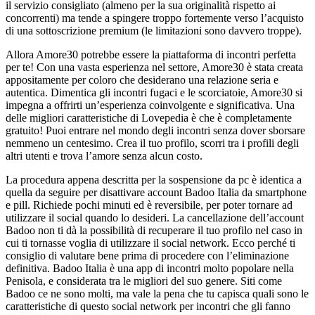
il servizio consigliato (almeno per la sua originalità rispetto ai
concorrenti) ma tende a spingere troppo fortemente verso l’acquisto
di una sottoscrizione premium (le limitazioni sono davvero troppe).
Allora Amore30 potrebbe essere la piattaforma di incontri perfetta
per te! Con una vasta esperienza nel settore, Amore30 è stata creata
appositamente per coloro che desiderano una relazione seria e
autentica. Dimentica gli incontri fugaci e le scorciatoie, Amore30 si
impegna a offrirti un’esperienza coinvolgente e significativa. Una
delle migliori caratteristiche di Lovepedia è che è completamente
gratuito! Puoi entrare nel mondo degli incontri senza dover sborsare
nemmeno un centesimo. Crea il tuo profilo, scorri tra i profili degli
altri utenti e trova l’amore senza alcun costo.
La procedura appena descritta per la sospensione da pc è identica a
quella da seguire per disattivare account Badoo Italia da smartphone
e pill. Richiede pochi minuti ed è reversibile, per poter tornare ad
utilizzare il social quando lo desideri. La cancellazione dell’account
Badoo non ti dà la possibilità di recuperare il tuo profilo nel caso in
cui ti tornasse voglia di utilizzare il social network. Ecco perché ti
consiglio di valutare bene prima di procedere con l’eliminazione
definitiva. Badoo Italia è una app di incontri molto popolare nella
Penisola, e considerata tra le migliori del suo genere. Siti come
Badoo ce ne sono molti, ma vale la pena che tu capisca quali sono le
caratteristiche di questo social network per incontri che gli fanno