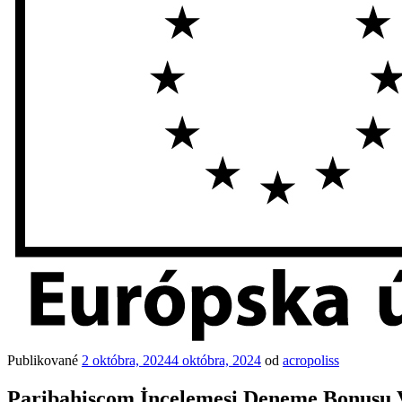
Publikované
2 októbra, 2024
4 októbra, 2024
od
acropoliss
Paribahiscom İncelemesi Deneme Bonusu V