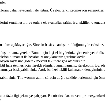
rler.
rini daha heyecanlı hale getirir. Üyeler, farklı promosyon seçenekleri a
erini zenginleştirir ve onlara ek avantajlar sağlar. Bu teklifler, oyuncul
ım adım açıklayacağız. Sürecin basit ve anlaşılır olduğunu göreceksiniz.
oluşturmanız gerekir. Bunun için kişisel bilgilerinizi girmeniz yeterlidir.
elefon numarası ile hesabınızı onaylamanız gerekmektedir.
yon sayfasına giderek mevcut tekliflere göz atabilirsiniz.
aktif hale gelmesi için gerekli adımları tamamlamanız gerekebilir. Bu ad
anmaya başlayabilirsiniz. Artık bu özel teklifi kullanarak deneyiminizi z
karabilirsiniz. The woman adım, sürecin doğru şekilde ilerlemesi için öne
k daha fazla ilgi çekmeye çalışıyor. Bu tür fırsatlar, mevcut promosyonlar
z.